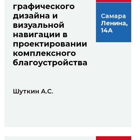
Экспертный
совет и жюри
фестиваля
Ставицкий В.В.
Смирнов С.А.
Президент
Вице-президент Союза
Общероссийской
Дизайнеров России, Член
общественной
экспертного совета
организации «Союз
Министерства