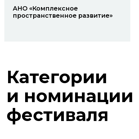
Михайлова Л.В.
Постников И.Ю.
Член Правления
Заведующая кафедры
СРОООО «Союза
Художественный
Дизайнеров России»,
текстиль СПГХПА им.
лауреат Всесоюзных и
А.Л.Штиглица, профессор,
Всероссийских
кандидат
конкурсов
искусствоведения, член
Союза Дизайнеров С-Пб.
Арутчева Д.Д.
Темникова Е.А.
Профессор, заведующая
Член Правления СРОООО
кафедрой дизайна и
«Союза Дизайнеров
декоративно-
России», член «Союза
прикладного искусства
Архитекторов России»,
СГИК, член СРОООО
доцент, заместитель
«Союз Дизайнеров
заведующего кафедрой