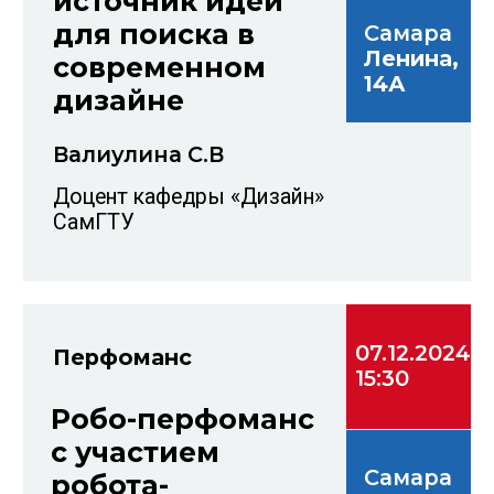
07.12.2024
Мастер-класс
16:30
«Новогодние
маски»
Самара
Ленина,
14А
Темникова Е.А.
Доцент кафедры «Дизайн» СамГТУ