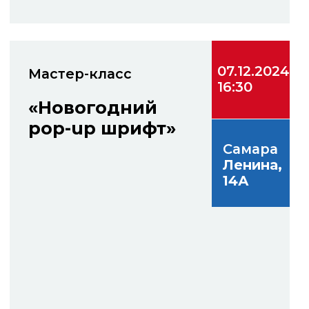
08.12.2024
Открытое занятие
14:00
Супрематиченая
маска
Самара
Ленина,
14А
Смоленская Е.О
Доцент кафедры «Дизайн» СамГТУ
08.12.2024
Лекция
14:00
Типология