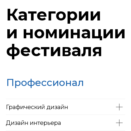
фестиваля
Ставицкий В.В.
Корабельников В.В
Президент
Председатель
Общероссийской
Самарского
общественной
регионального
организации «Союз
отделения
Дизайнеров России»
Общероссийской
общественной
организации "Союз
Дизайнеров России"
Графический дизайн
Дизайн интерьера