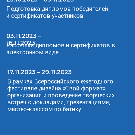
17.11.2023
Доклад
13:00
Дизайн для
экстремальных
и космических
Самара
СамГТУ
сред
Раков А.П
И.о. заведующего кафедрой
инновационного проектирования
СамГТУ, кандидат архитектуры, доцент
член Союза Дизайнеров России​
17.11.2023
Лекция
15:00
Новые подходы к
защите прав в