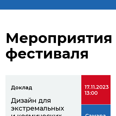
среде дизайнеров
Самара
СамГТУ
и архитекторов.
Смирнов С.А.
Вице президент «Союза
Дизайнеров России»
24.11.2023
Семинар-доклад
15:00
Апсайклинг -
актуальный
Самара
инструмент в
СамГТУ
дизайне одежды
Методика Санкт-Петербургской
государственной
художественно-промышленной
академии им. А.Л. Штиглица.