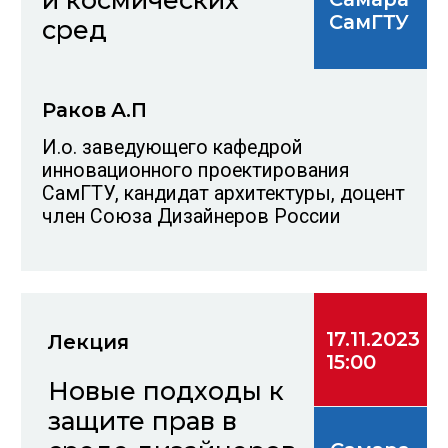
Махнова А.В.
Доцент кафедры Дизайн костюма
СПГХПА
29.11.2023
Семинар-доклад
15:00
Роль
декоративного
Самара
текстиля в
СамГТУ
современном
интерьере
Дзембак Н.М.
И.о. декана факультета МДИ СПГХПА
им. А.Л.Штиглица доцент кафедры
художественного текстиля, член
Союза Дизайнеров С-Пб